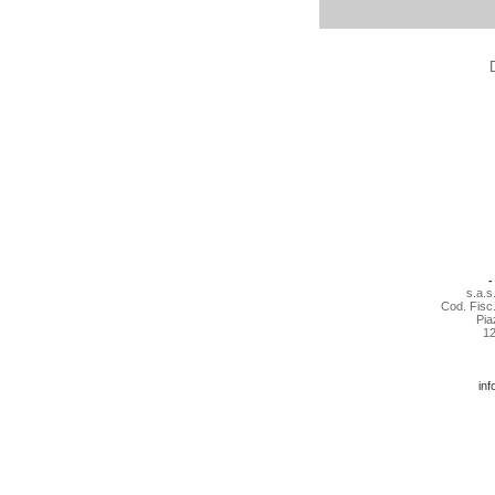
MERIDIANE MERIDIA
-
s.a.s
Cod. Fisc.
Pia
12
MERIDIANE MERIDIA
MERIDIANE MERIDIA
MERIDIANE MERIDIA
inf